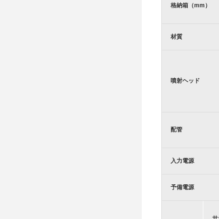
格納箱（mm）
材質
噴射ヘッド
配管
入力電源
予備電源
サ