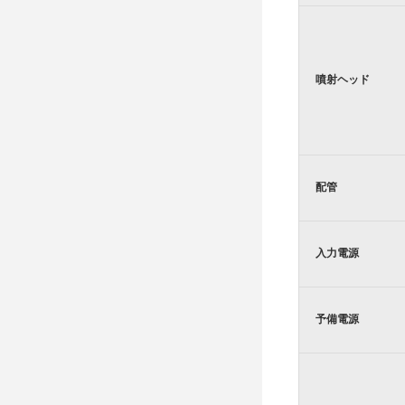
噴射ヘッド
配管
入力電源
予備電源