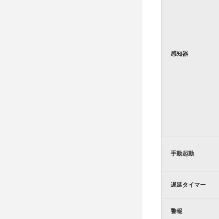
感知器
手動起動
遅延タイマー
警報