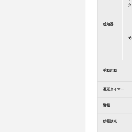
タ
感知器
そ
手動起動
遅延タイマー
警報
移報接点