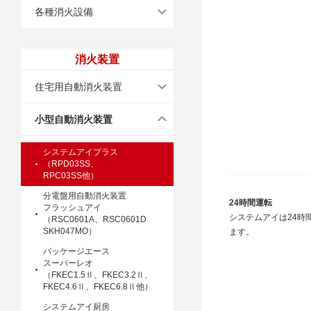
各種消火設備
消火装置
住宅用自動消火装置
小型自動消火装置
システムアイプラス
（RPD03SS、
RPC03SS他）
分電盤用自動消火装置
24時間運転
フラッシュアイ
システムアイは24時
（RSC0601A、RSC0601D
SKH047MO）
ます。
パッケージエース
スーパーレオ
（FKEC1.5Ⅱ、FKEC3.2Ⅱ、
FKEC4.6Ⅱ、FKEC6.8Ⅱ他）
システムアイ厨房