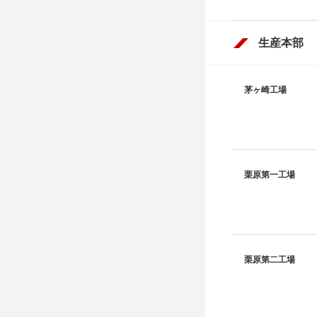
生産本部
茅ヶ崎工場
栗原第一工場
栗原第二工場