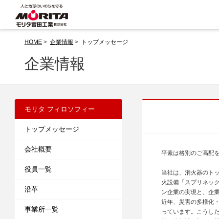
HOME
>
企業情報
>
トップメッセージ
企業情報
モリタ フィロソフィー
トップメッセージ
会社概要
平素は格別のご高配
役員一覧
当社は、消火器のト
火設備「スプリネッ
沿革
ン企業の実現と、企
近年、災害の多様化
事業所一覧
っています。こうし