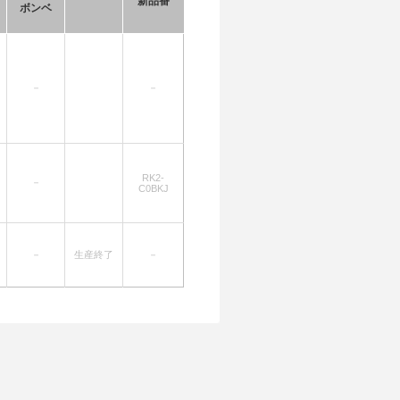
新品番
ボンベ
－
－
RK2-
－
C0BKJ
－
生産終了
－