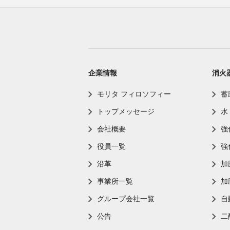
企業情報
消火
モリタ フィロソフィー
蓄
トップメッセージ
水
会社概要
強
役員一覧
強
沿革
加
事業所一覧
加
グループ会社一覧
自
公告
二