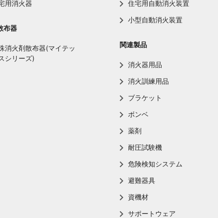
宅用消火器
住宅用自動消火装置
小型自動消火装置
散布器
関連製品
殊消火剤散布器(マイテッ
スシリーズ)
消火器用品
消火訓練用品
ブラケット
ボンベ
薬剤
耐圧試験機
危険検知システム
避難器具
資機材
サポートウェア