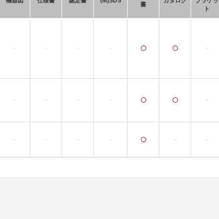
機器図
仕様書
認定書
(M)SDS
カタログ
ブラケッ
書
ト
－
－
－
－
－
－
－
－
－
－
－
－
－
－
－
－