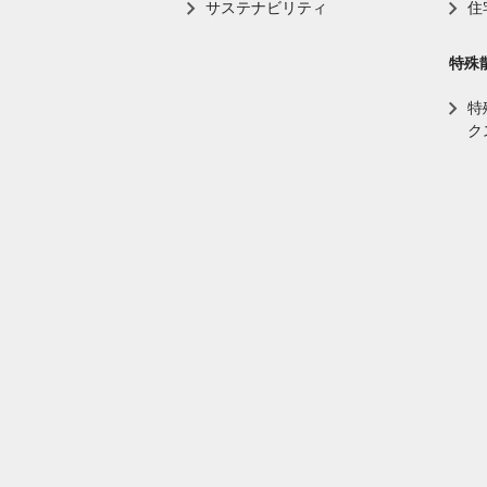
サステナビリティ
住
特殊
特
ク